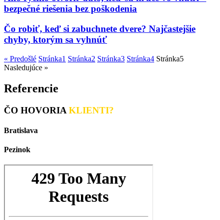
bezpečné riešenia bez poškodenia
Čo robiť, keď si zabuchnete dvere? Najčastejšie
chyby, ktorým sa vyhnúť
« Predošlé
Stránka
1
Stránka
2
Stránka
3
Stránka
4
Stránka
5
Nasledujúce »
Referencie
ČO HOVORIA
KLIENTI?
Bratislava
Pezinok