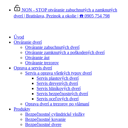
Preskočiť
NON - STOP otváranie zabuchnutých a zamknutých
na
dverí | Bratislava, Pezinok a okolie | ☎️ 0905 754 798
obsah
Úvod
Otváranie dverí
Otváranie zabuchnutých dverí
Otváranie zamknutých a poškodených dverí
Otváranie áut
Otváranie trezorov
Oprava a servis dverí
Servis a oprava všetkých typov dverí
Servis plastových dverí
Servis drevených dverí
Servis hliníkových dverí
Servis bezpečnostných dverí
Servis oceľových dverí
Oprava dverí a trezorov po vlámaní
Produkty
Bezpečnostné cylindrické vložky
Bezpečnostné kovanie
Bezpečnostné dvere