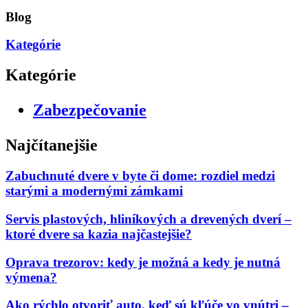
Blog
Kategórie
Kategórie
Zabezpečovanie
Najčítanejšie
Zabuchnuté dvere v byte či dome: rozdiel medzi
starými a modernými zámkami
Servis plastových, hliníkových a drevených dverí –
ktoré dvere sa kazia najčastejšie?
Oprava trezorov: kedy je možná a kedy je nutná
výmena?
Ako rýchlo otvoriť auto, keď sú kľúče vo vnútri –