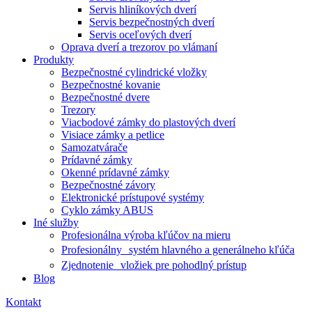
Servis hliníkových dverí
Servis bezpečnostných dverí
Servis oceľových dverí
Oprava dverí a trezorov po vlámaní
Produkty
Bezpečnostné cylindrické vložky
Bezpečnostné kovanie
Bezpečnostné dvere
Trezory
Viacbodové zámky do plastových dverí
Visiace zámky a petlice
Samozatvárače
Prídavné zámky
Okenné prídavné zámky
Bezpečnostné závory
Elektronické prístupové systémy
Cyklo zámky ABUS
Iné služby
Profesionálna výroba kľúčov na mieru
Profesionálny systém hlavného a generálneho kľúča
Zjednotenie vložiek pre pohodlný prístup
Blog
Kontakt