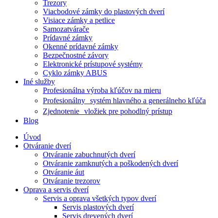
Trezory
Viacbodové zámky do plastových dverí
Visiace zámky a petlice
Samozatvárače
Prídavné zámky
Okenné prídavné zámky
Bezpečnostné závory
Elektronické prístupové systémy
Cyklo zámky ABUS
Iné služby
Profesionálna výroba kľúčov na mieru
Profesionálny systém hlavného a generálneho kľúča
Zjednotenie vložiek pre pohodlný prístup
Blog
Úvod
Otváranie dverí
Otváranie zabuchnutých dverí
Otváranie zamknutých a poškodených dverí
Otváranie áut
Otváranie trezorov
Oprava a servis dverí
Servis a oprava všetkých typov dverí
Servis plastových dverí
Servis drevených dverí