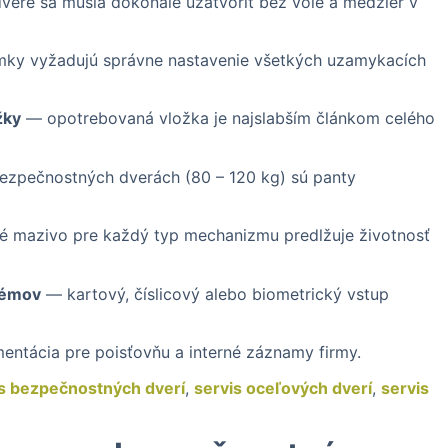
ere sa musia dokonale uzatvoriť bez vôle a medzier v
y vyžadujú správne nastavenie všetkých uzamykacích
žky
— opotrebovaná vložka je najslabším článkom celého
ezpečnostných dverách (80 – 120 kg) sú panty
é mazivo pre každý typ mechanizmu predlžuje životnosť
témov
— kartový, číslicový alebo biometrický vstup
ntácia pre poisťovňu a interné záznamy firmy.
is bezpečnostných dverí
,
servis oceľových dverí
,
servis