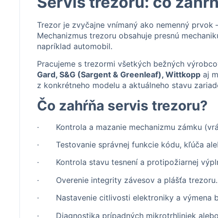
Servis trezoru: čo zahŕň
Trezor je zvyčajne vnímaný ako nemenný prvok —
Mechanizmus trezoru obsahuje presnú mechaniku
napríklad automobil.
Pracujeme s trezormi všetkých bežných výrobco
Gard, S&G (Sargent & Greenleaf), Wittkopp
aj m
z konkrétneho modelu a aktuálneho stavu zariad
Čo zahŕňa servis trezoru?
· Kontrola a mazanie mechanizmu zámku (vrát
· Testovanie správnej funkcie kódu, kľúča aleb
· Kontrola stavu tesnení a protipožiarnej výpln
· Overenie integrity závesov a plášťa trezoru.
· Nastavenie citlivosti elektroniky a výmena ba
· Diagnostika prípadných mikrotrhliniek alebo