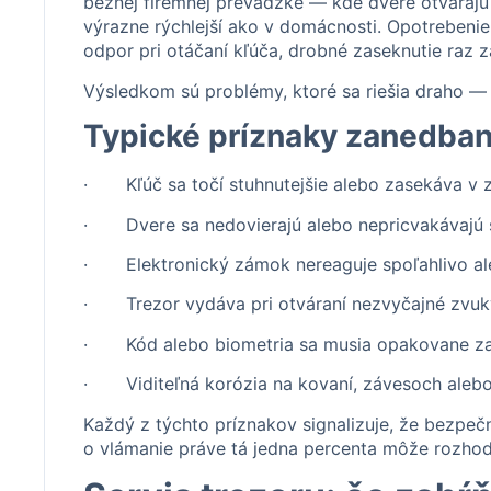
bežnej firemnej prevádzke — kde dvere otvárajú 
výrazne rýchlejší ako v domácnosti. Opotrebenie
odpor pri otáčaní kľúča, drobné zaseknutie raz z
Výsledkom sú problémy, ktoré sa riešia draho 
Typické príznaky zanedban
· Kľúč sa točí stuhnutejšie alebo zasekáva v 
· Dvere sa nedovierajú alebo nepricvakávajú 
· Elektronický zámok nereaguje spoľahlivo al
· Trezor vydáva pri otváraní nezvyčajné zvuky 
· Kód alebo biometria sa musia opakovane za
· Viditeľná korózia na kovaní, závesoch alebo
Každý z týchto príznakov signalizuje, že bezpe
o vlámanie práve tá jedna percenta môže rozhod