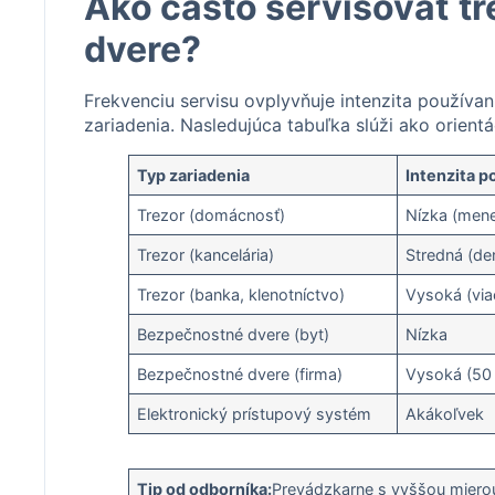
Ako často servisovať t
dvere?
Frekvenciu servisu ovplyvňuje intenzita používani
zariadenia. Nasledujúca tabuľka slúži ako orientá
Typ zariadenia
Intenzita p
Trezor (domácnosť)
Nízka (mene
Trezor (kancelária)
Stredná (de
Trezor (banka, klenotníctvo)
Vysoká (via
Bezpečnostné dvere (byt)
Nízka
Bezpečnostné dvere (firma)
Vysoká (50
Elektronický prístupový systém
Akákoľvek
Tip od odborníka:
Prevádzkarne s vyššou mierou