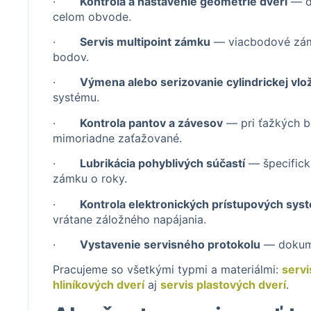
·
Kontrola a nastavenie geometrie dverí
— dv
celom obvode.
·
Servis multipoint zámku
— viacbodové zámk
bodov.
·
Výmena alebo serizovanie cylindrickej vlo
systému.
·
Kontrola pantov a závesov
— pri ťažkých b
mimoriadne zaťažované.
·
Lubrikácia pohyblivých súčastí
— špecifick
zámku o roky.
·
Kontrola elektronických prístupových sys
vrátane záložného napájania.
·
Vystavenie servisného protokolu
— dokume
Pracujeme so všetkými typmi a materiálmi:
serv
hliníkových dverí
aj
servis plastových dverí
.