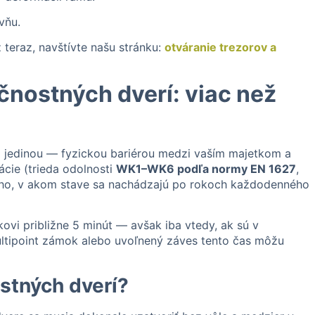
vňu.
 teraz, navštívte našu stránku:
otváranie trezorov a
čnostných dverí: viac než
 jedinou — fyzickou bariérou medzi vaším majetkom a
kácie (trieda odolnosti
WK1–WK6 podľa normy EN 1627
,
oho, v akom stave sa nachádzajú po rokoch každodenného
vi približne 5 minút — avšak iba vtedy, ak sú v
tipoint zámok alebo uvoľnený záves tento čas môžu
stných dverí?