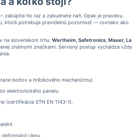
a a koľko stojí?
 zakúpite ho raz a zabudnete naň. Opak je pravdou.
, ktorá potrebuje pravidelnú pozornosť — rovnako ako
v na slovenskom trhu:
Wertheim, Safetronics, Mauer, La
enej známymi značkami. Servisný postup vychádza vždy
enia.
ane boltov a hríbikového mechanizmu).
o elektronického panelu.
e (certifikácia STN EN 1143-1).
térií.
 deformácií rámu.