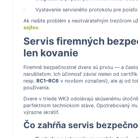
· Vystavenie servisného protokolu pre poisťo
Ak riešite problém s neotvárateľným trezórom už
sejfov
.
Servis firemných bezpe
len kovanie
Firemné bezpečnostné dvere sú prvou — a často
narušiteľom. Ich účinnosť závisí nielen od certifi
resp.
RC1–RC6
v novšom označení), ale aj od t
používania.
Dvere v triede WK3 odolávajú skúsenému útočníko
perfektnom technickom stave. Opotrebovaný mul
výrazne skrátiť.
Čo zahŕňa servis bezpečno