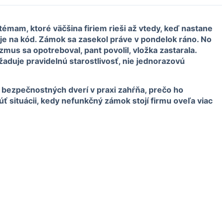
témam, ktoré väčšina firiem rieši až vtedy, keď nastane
je na kód. Zámok sa zasekol práve v pondelok ráno. No
zmus sa opotreboval, pant povolil, vložka zastarala.
yžaduje pravidelnú starostlivosť, nie jednorazovú
a bezpečnostných dverí v praxi zahŕňa, prečo ho
ť situácii, kedy nefunkčný zámok stojí firmu oveľa viac