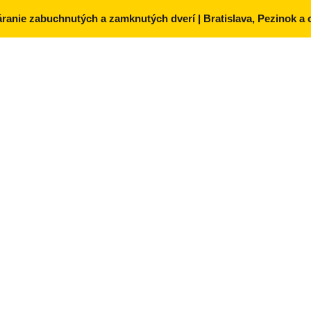
anie zabuchnutých a zamknutých dverí | Bratislava, Pezinok a ok
DVERÍ
OPRAVA A SERVIS DVERÍ
PRODUKTY
INÉ
VIDELNE SERVISOVAŤ
ZPEČNOSTNÉ DVERE
ZPEČOVANIE