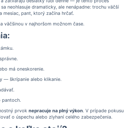
a zatvárajú desiatky ľudí denne — je tento proces
 sa neohlasuje dramaticky, ale nenápadne: trochu väčší
a mesiac, pant, ktorý začína hrčať.
— a väčšinou v najhoršom možnom čase.
ia:
zámku.
správne.
ebo má oneskorenie.
— škrípanie alebo klikanie.
dávať.
 pantoch.
čnostný prvok
nepracuje na plný výkon
. V prípade pokusu
ovať o úspechu alebo zlyhaní celého zabezpečenia.