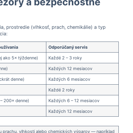
rezory a bezpečnostné
a, prostredie (vlhkosť, prach, chemikálie) a typ
cia:
oužívania
Odporúčaný servis
j ako 5× týždenne)
Každé 2 – 3 roky
nne)
Každých 12 mesiacov
ckrát denne)
Každých 6 mesiacov
Každé 2 roky
 – 200× denne)
Každých 6 – 12 mesiacov
Každých 12 mesiacov
 prachu, vlhkosti alebo chemických výparov — napríklad