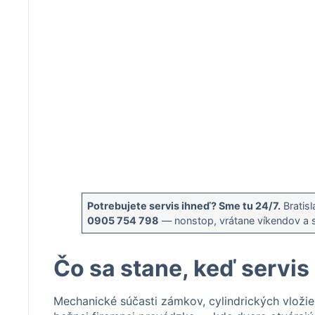
Potrebujete servis ihneď? Sme tu 24/7.
Bratisl
0905 754 798
— nonstop, vrátane víkendov a s
Čo sa stane, keď servi
Mechanické súčasti zámkov, cylindrických vloži