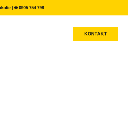
olie | ☎️ 0905 754 798
 SLUŽBY
BLOG
KONTAKT