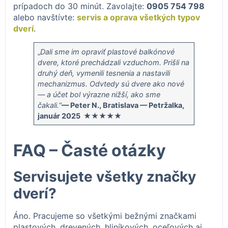
prípadoch do 30 minút. Zavolajte:
0905 754 798
alebo navštívte:
servis a oprava všetkých typov
dverí
.
„
Dali sme im opraviť plastové balkónové
dvere, ktoré prechádzali vzduchom. Prišli na
druhý deň, vymenili tesnenia a nastavili
mechanizmus. Odvtedy sú dvere ako nové
— a účet bol výrazne nižší, ako sme
čakali.
“
— Peter N., Bratislava — Petržalka,
január 2025 ★★★★★
FAQ – Časté otázky
Servisujete všetky značky
dverí?
Áno. Pracujeme so všetkými bežnými značkami
plastových, drevených, hliníkových, oceľových aj