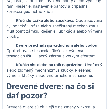
Najčastejšia príčina: povolené panty alebo vyosený
rám. Riešenie: nastavenie pantov a prípadná
korekcia geometrie krídla.
·
Kľúč ide ťažko alebo zasekáva.
Opotrebovaná
cylindrická vložka alebo znečistený mechanizmus
multipoint zámku. Riešenie: lubrikácia alebo výmena
vložky.
·
Dvere prechádzajú vzduchom alebo vodou.
Opotrebované tesnenia. Riešenie: výmena
tesniacich líšt — lacný zákrok s veľkým efektom.
·
Kľučka visí alebo sa točí naprázdno.
Uvoľnený
alebo zlomený mechanizmus kľučky. Riešenie:
výmena kľučky alebo vnútorného mechanizmu.
Drevené dvere: na čo si
dať pozor?
Drevené dvere sú citlivejšie na zmeny vlhkosti a