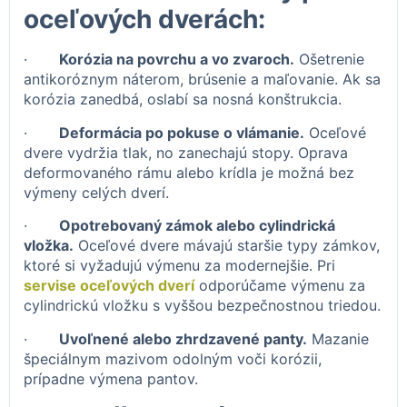
oceľových dverách:
·
Korózia na povrchu a vo zvaroch.
Ošetrenie
antikoróznym náterom, brúsenie a maľovanie. Ak sa
korózia zanedbá, oslabí sa nosná konštrukcia.
·
Deformácia po pokuse o vlámanie.
Oceľové
dvere vydržia tlak, no zanechajú stopy. Oprava
deformovaného rámu alebo krídla je možná bez
výmeny celých dverí.
·
Opotrebovaný zámok alebo cylindrická
vložka.
Oceľové dvere mávajú staršie typy zámkov,
ktoré si vyžadujú výmenu za modernejšie. Pri
servise oceľových dverí
odporúčame výmenu za
cylindrickú vložku s vyššou bezpečnostnou triedou.
·
Uvoľnené alebo zhrdzavené panty.
Mazanie
špeciálnym mazivom odolným voči korózii,
prípadne výmena pantov.