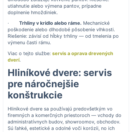
utiahnutie alebo výmena pantov, prípadne
doplnenie hmoždiniek.
·
Trhliny v krídlo alebo ráme.
Mechanické
poškodenie alebo dlhodobé pôsobenie vlhkosti.
Riešenie: závisí od hĺbky trhliny — od tmelenia po
výmenu časti rámu.
Viac o tejto službe:
servis a oprava drevených
dverí
.
Hliníkové dvere: servis
pre náročnejšie
konštrukcie
Hliníkové dvere sa používajú predovšetkým vo
firemných a komerčných priestoroch — vchody do
administratívnych budov, showroomov, obchodov.
Sú ľahké, estetické a odolné voči korózii, no ich