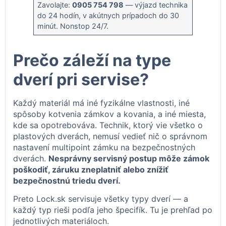
Zavolajte:
0905 754 798
— výjazd technika
do 24 hodín, v akútnych prípadoch do 30
minút. Nonstop 24/7.
Prečo záleží na type
dverí pri servise?
Každý materiál má iné fyzikálne vlastnosti, iné
spôsoby kotvenia zámkov a kovania, a iné miesta,
kde sa opotrebováva. Technik, ktorý vie všetko o
plastových dverách, nemusí vedieť nič o správnom
nastavení multipoint zámku na bezpečnostných
dverách.
Nesprávny servisný postup môže zámok
poškodiť, záruku zneplatniť alebo znížiť
bezpečnostnú triedu dverí.
Preto Lock.sk servisuje všetky typy dverí — a
každý typ rieši podľa jeho špecifík. Tu je prehľad po
jednotlivých materiáloch.