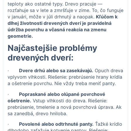
teploty ako ostatné typy. Drevo pracuje —
rozťahuje sa v lete a zmršťuje v zime. To, čo funguje
v januári, môže v júli drhnutý a naopak.
Kľúčom k
dlhej životnosti drevených dverí je pravidelná
údržba povrchu a včasná reakcia na zmenu
geometrie.
Najčastejšie problémy
drevených dverí:
·
Dvere drhú alebo sa zasekávajú.
Opuch dreva
vplyvom vlhkosti. Riešenie: prebrúsenie hrany krídla
a ošetrenie povrchu. Nie vždy treba meniť panty.
·
Popraskané alebo olúpané povrchové
ošetrenie.
Vstup vlhkosti do dreva. Riešenie:
prebrúsenie, tmelenie a nová povrchová úprava. Ak
sa zanedbá, drevo hniloba.
·
Povolené alebo odtrhnuté panty.
Ťažké krídlo
dlhodobo zaťažuje kotvenie pantov. Riešenie: