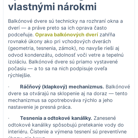
vlastnými nárokmi
Balkónové dvere sú technicky na rozhraní okna a
dverí — a práve preto sa ich oprava často
podceňuje.
Oprava balkónových dverí
zahŕňa
rovnaké úkony ako pri vchodových dverách
(geometria, tesnenia, zámok), no navyše rieši aj
odvod kondenzátu, odolnosť voči vetre a tepelnú
izoláciu. Balkónové dvere sú priamo vystavené
počasiu — a to sa na nich podpisuje oveľa
rýchlejšie.
·
Ráčňový (klapkový) mechanizmus.
Balkónové
dvere sa otvárajú na sklopenie aj na doraz — tento
mechanizmus sa opotrebováva rýchlo a jeho
nastavenie je presná práca.
·
Tesnenia a odtokové kanáliky.
Zanesené
odtokové kanáliky spôsobujú pretekanie vody do
interiéru. Čistenie a výmena tesnení sú preventívne