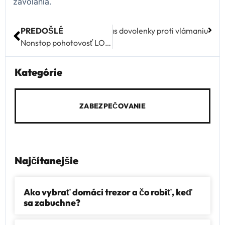
zavolania.
e
Ako zabezpečiť byt a dom počas dovolenky proti vlámaniu
PREDOŠLÉ
Nonstop pohotovosť LOCK: Prečo sa najviac zabuchnutí deje večer, v noci a cez víkendy
Kategórie
ZABEZPEČOVANIE
Najčítanejšie
Ako vybrať domáci trezor a čo robiť, keď
sa zabuchne?