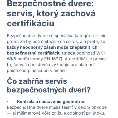
Bezpečnostné dvere:
servis, ktorý zachová
certifikáciu
Bezpečnostné dvere sú špeciálna kategória — nie
preto, že by boli najťažšie na servis, ale preto, že
každý neodborný zásah môže zneplatniť ich
bezpečnostnú certifikáciu
(trieda odolnosti WK1–
WK6 podľa normy EN 1627). A certifikát je presne
to, čo vaša poisťovňa vyžaduje pre platnosť
poistného plnenia pri vlámaní.
Čo zahŕňa servis
bezpečnostných dverí?
·
Kontrola a nastavenie geometrie.
Bezpečnostné dvere musia tesniť v celom obvode
— aj milimetrová vôľa znižuje odolnosť pri útoku.