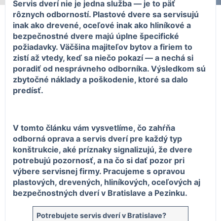
Servis dverí nie je jedna služba — je to päť
rôznych odborností. Plastové dvere sa servisujú
inak ako drevené, oceľové inak ako hliníkové a
bezpečnostné dvere majú úplne špecifické
požiadavky. Väčšina majiteľov bytov a firiem to
zistí až vtedy, keď sa niečo pokazí — a nechá si
poradiť od nesprávneho odborníka. Výsledkom sú
zbytočné náklady a poškodenie, ktoré sa dalo
predísť.
V tomto článku vám vysvetlíme, čo zahŕňa
odborná oprava a servis dverí pre každý typ
konštrukcie, aké príznaky signalizujú, že dvere
potrebujú pozornosť, a na čo si dať pozor pri
výbere servisnej firmy. Pracujeme s opravou
plastových, drevených, hliníkových, oceľových aj
bezpečnostných dverí v Bratislave a Pezinku.
Potrebujete servis dverí v Bratislave?