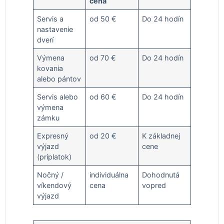
cena
Servis a
od 50 €
Do 24 hodín
nastavenie
dverí
Výmena
od 70 €
Do 24 hodín
kovania
alebo pántov
Servis alebo
od 60 €
Do 24 hodín
výmena
zámku
Expresný
od 20 €
K základnej
výjazd
cene
(príplatok)
Nočný /
individuálna
Dohodnutá
víkendový
cena
vopred
výjazd