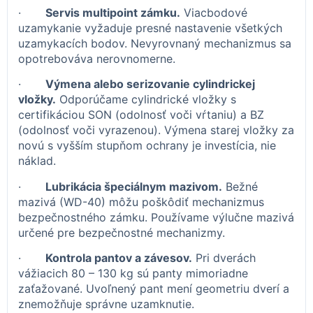
·
Servis multipoint zámku.
Viacbodové
uzamykanie vyžaduje presné nastavenie všetkých
uzamykacích bodov. Nevyrovnaný mechanizmus sa
opotrebováva nerovnomerne.
·
Výmena alebo serizovanie cylindrickej
vložky.
Odporúčame cylindrické vložky s
certifikáciou SON (odolnosť voči vŕtaniu) a BZ
(odolnosť voči vyrazenou). Výmena starej vložky za
novú s vyšším stupňom ochrany je investícia, nie
náklad.
·
Lubrikácia špeciálnym mazivom.
Bežné
mazivá (WD-40) môžu poškôdiť mechanizmus
bezpečnostného zámku. Používame výlučne mazivá
určené pre bezpečnostné mechanizmy.
·
Kontrola pantov a závesov.
Pri dverách
vážiacich 80 – 130 kg sú panty mimoriadne
zaťažované. Uvoľnený pant mení geometriu dverí a
znemožňuje správne uzamknutie.