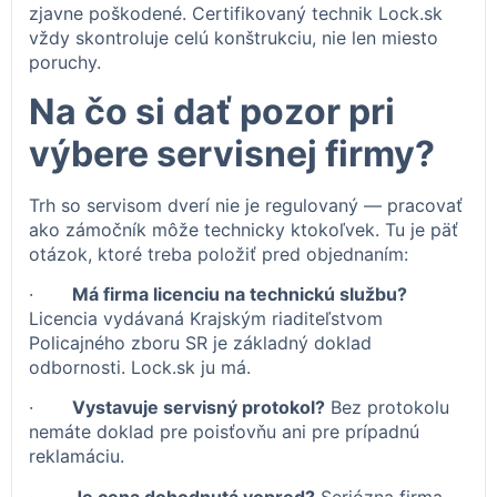
zjavne poškodené. Certifikovaný technik Lock.sk
vždy skontroluje celú konštrukciu, nie len miesto
poruchy.
Na čo si dať pozor pri
výbere servisnej firmy?
Trh so servisom dverí nie je regulovaný — pracovať
ako zámočník môže technicky ktokoľvek. Tu je päť
otázok, ktoré treba položiť pred objednaním:
·
Má firma licenciu na technickú službu?
Licencia vydávaná Krajským riaditeľstvom
Policajného zboru SR je základný doklad
odbornosti. Lock.sk ju má.
·
Vystavuje servisný protokol?
Bez protokolu
nemáte doklad pre poisťovňu ani pre prípadnú
reklamáciu.
·
Je cena dohodnutá vopred?
Seriózna firma