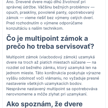
Áno. Drevené dvere majú dlhú životnosť pri
správnej údržbe. Väčšinu bežných problémov —
opuch, praskliny, povolené panty, opotrebovaný
zámok — vieme riešiť bez výmeny celých dverí.
Pred rozhodnutím o výmene odporúčame
konzultáciu s naším technikom.
Čo je multipoint zámok a
prečo ho treba servisovať?
Multipoint zámok (viacbodový zámok) uzamyká
dvere na troch až piatich miestach súčasne — na
rozdiel od bežného zámku, ktorý uzamyká len na
jednom mieste. Táto konštrukcia poskytuje výrazne
vyššiu odolnosť voči vlámaniu, no vyžaduje presné
nastavenie všetkých uzamykacích bodov.
Nesprávne nastavený multipoint sa opotrebováva
nerovnomerne a môže zlyhat pri uzamykaní.
Ako spoznám, že dvere