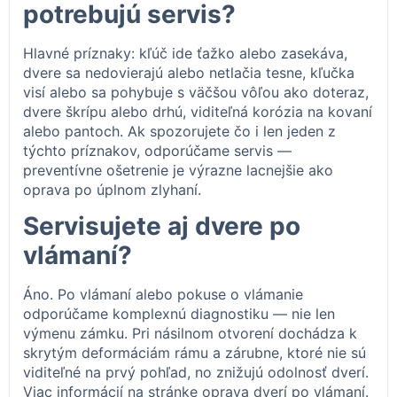
potrebujú servis?
Hlavné príznaky: kľúč ide ťažko alebo zasekáva,
dvere sa nedovierajú alebo netlačia tesne, kľučka
visí alebo sa pohybuje s väčšou vôľou ako doteraz,
dvere škrípu alebo drhú, viditeľná korózia na kovaní
alebo pantoch. Ak spozorujete čo i len jeden z
týchto príznakov, odporúčame servis —
preventívne ošetrenie je výrazne lacnejšie ako
oprava po úplnom zlyhaní.
Servisujete aj dvere po
vlámaní?
Áno. Po vlámaní alebo pokuse o vlámanie
odporúčame komplexnú diagnostiku — nie len
výmenu zámku. Pri násilnom otvorení dochádza k
skrytým deformáciám rámu a zárubne, ktoré nie sú
viditeľné na prvý pohľad, no znižujú odolnosť dverí.
Viac informácií na stránke oprava dverí po vlámaní.