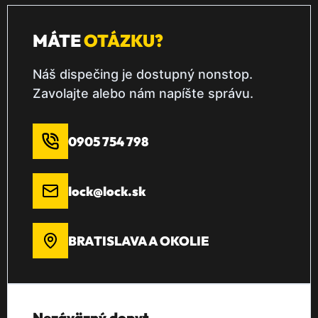
MÁTE
OTÁZKU?
Náš dispečing je dostupný nonstop.
Zavolajte alebo nám napíšte správu.
0905 754 798
lock@lock.sk
BRATISLAVA A OKOLIE
Nezáväzný dopyt