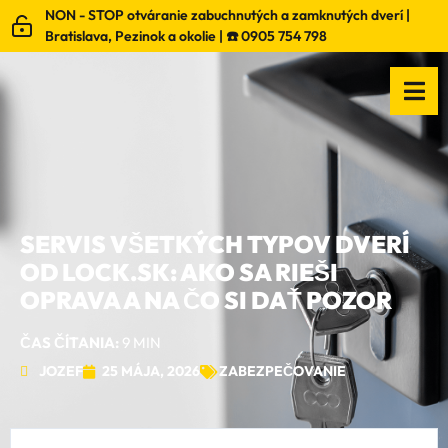
NON - STOP otváranie zabuchnutých a zamknutých dverí |
Bratislava, Pezinok a okolie | ☎️ 0905 754 798
SERVIS VŠETKÝCH TYPOV DVERÍ
OD LOCK.SK: AKO SA RIEŠI
OPRAVA A NA ČO SI DAŤ POZOR
ČAS ČÍTANIA:
9 MIN
JOZEF
25 MÁJA, 2026
ZABEZPEČOVANIE