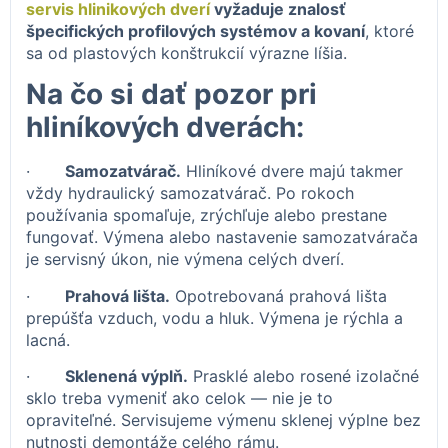
servis hlinikových dverí
vyžaduje znalosť
špecifických profilových systémov a kovaní
, ktoré
sa od plastových konštrukcií výrazne líšia.
Na čo si dať pozor pri
hliníkových dverách:
·
Samozatvárač.
Hliníkové dvere majú takmer
vždy hydraulický samozatvárač. Po rokoch
používania spomaľuje, zrýchľuje alebo prestane
fungovať. Výmena alebo nastavenie samozatvárača
je servisný úkon, nie výmena celých dverí.
·
Prahová lišta.
Opotrebovaná prahová lišta
prepúšťa vzduch, vodu a hluk. Výmena je rýchla a
lacná.
·
Sklenená výplň.
Prasklé alebo rosené izolačné
sklo treba vymeniť ako celok — nie je to
opraviteľné. Servisujeme výmenu sklenej výplne bez
nutnosti demontáže celého rámu.