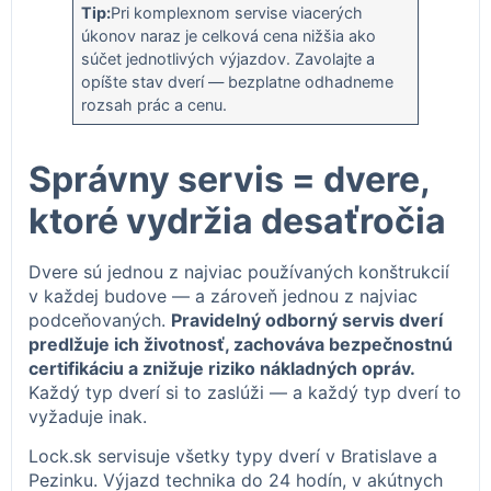
Tip:
Pri komplexnom servise viacerých
úkonov naraz je celková cena nižšia ako
súčet jednotlivých výjazdov. Zavolajte a
opíšte stav dverí — bezplatne odhadneme
rozsah prác a cenu.
Správny servis = dvere,
ktoré vydržia desaťročia
Dvere sú jednou z najviac používaných konštrukcií
v každej budove — a zároveň jednou z najviac
podceňovaných.
Pravidelný odborný servis dverí
predlžuje ich životnosť, zachováva bezpečnostnú
certifikáciu a znižuje riziko nákladných opráv.
Každý typ dverí si to zaslúži — a každý typ dverí to
vyžaduje inak.
Lock.sk servisuje všetky typy dverí v Bratislave a
Pezinku. Výjazd technika do 24 hodín, v akútnych