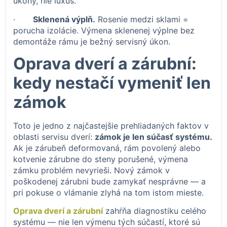
úkony, nie luxus.
·
Sklenená výplň.
Rosenie medzi sklami =
porucha izolácie. Výmena sklenenej výplne bez
demontáže rámu je bežný servisný úkon.
Oprava dverí a zárubní:
kedy nestačí vymeniť len
zámok
Toto je jedno z najčastejšie prehliadaných faktov v
oblasti servisu dverí:
zámok je len súčasť systému.
Ak je zárubeň deformovaná, rám povolený alebo
kotvenie zárubne do steny porušené, výmena
zámku problém nevyrieši. Nový zámok v
poškodenej zárubni bude zamykať nesprávne — a
pri pokuse o vlámanie zlyhá na tom istom mieste.
Oprava dverí a zárubní
zahŕňa diagnostiku celého
systému — nie len výmenu tých súčastí, ktoré sú