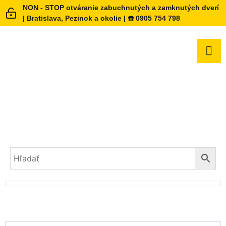
NON - STOP otváranie zabuchnutých a zamknutých dverí
| Bratislava, Pezinok a okolie | ☎️ 0905 754 798
ABUS