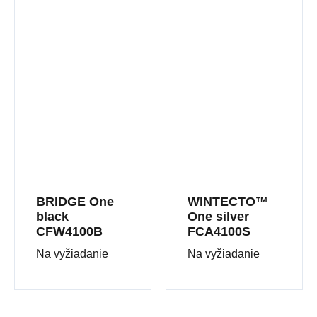
BRIDGE One
WINTECTO™
black
One silver
CFW4100B
FCA4100S
Na vyžiadanie
Na vyžiadanie