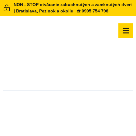
NON - STOP otváranie zabuchnutých a zamknutých dverí
| Bratislava, Pezinok a okolie | ☎️ 0905 754 798
WINTECTO™ ONE BLACK FCA4100B